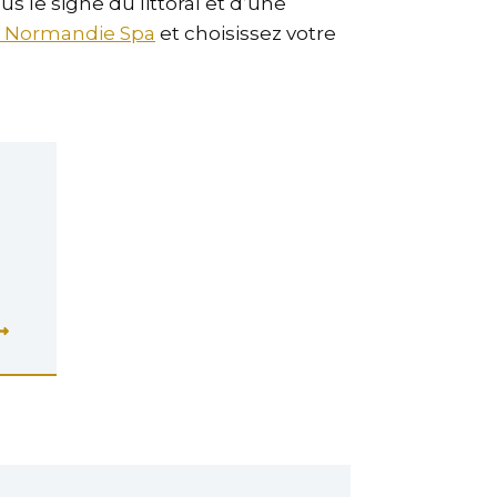
s le signe du littoral et d’une
 Normandie Spa
et choisissez votre