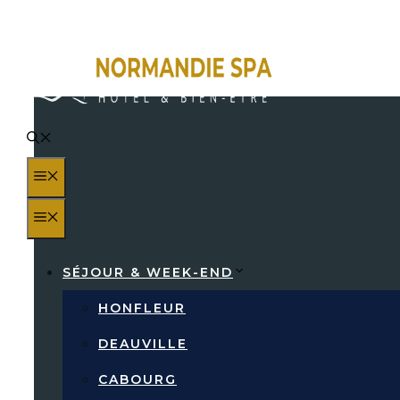
Aller
au
contenu
MENU
MENU
SÉJOUR & WEEK-END
HONFLEUR
DEAUVILLE
WEEK-END S
CABOURG