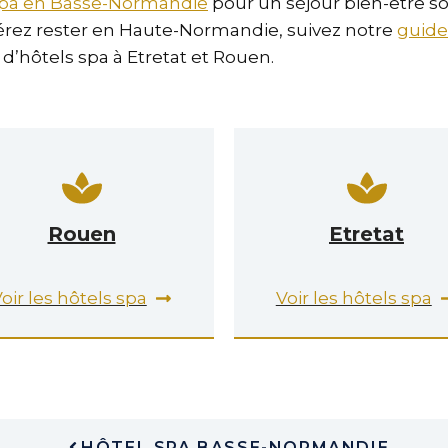
 spa en Basse-Normandie
pour un séjour bien-être sou
érez rester en Haute-Normandie, suivez notre
guide
d’hôtels spa à Etretat et Rouen.
Rouen
Etretat
oir les hôtels spa
Voir les hôtels spa
HÔTEL SPA BASSE-NORMANDIE